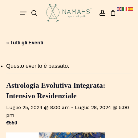
Skip
Menu
to
search
account
Close
Cart
Cart
main
content
« Tutti gli Eventi
Questo evento è passato.
Astrologia Evolutiva Integrata:
Intensivo Residenziale
Luglio 25, 2024 @ 8:00 am
-
Luglio 28, 2024 @ 5:00
pm
€550