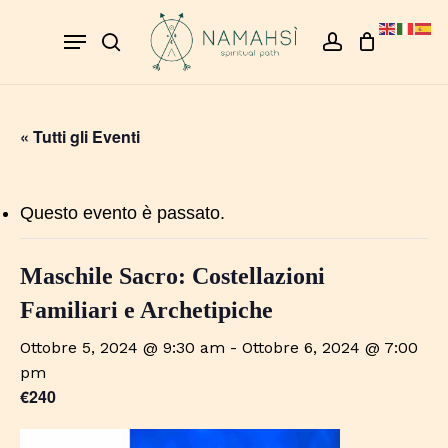
Skip
Menu
to
search
account
Close
Cart
Cart
main
content
« Tutti gli Eventi
Questo evento è passato.
Maschile Sacro: Costellazioni
Familiari e Archetipiche
Ottobre 5, 2024 @ 9:30 am
-
Ottobre 6, 2024 @ 7:00
pm
€240