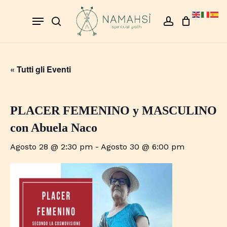
Skip
Menu
to
search
account
Close
Cart
Cart
main
content
« Tutti gli Eventi
PLACER FEMENINO y MASCULINO
con Abuela Naco
Agosto 28 @ 2:30 pm
-
Agosto 30 @ 6:00 pm