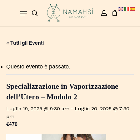
Skip
Menu
to
search
account
Close
Cart
Cart
main
content
« Tutti gli Eventi
Questo evento è passato.
Specializzazione in Vaporizzazione
dell’Utero – Modulo 2
Luglio 19, 2025 @ 9:30 am
-
Luglio 20, 2025 @ 7:30
pm
€470