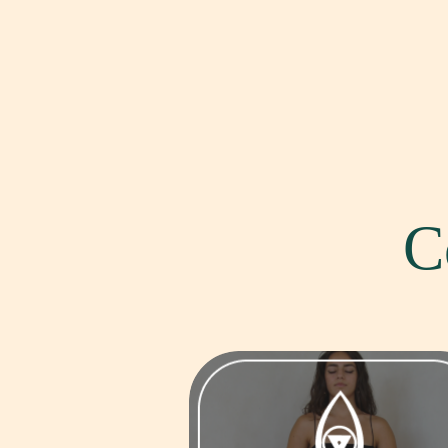
C
Counseling, Meditazione,
Vaporizzazione dell’Utero e altri
strumenti di consapevolezza per