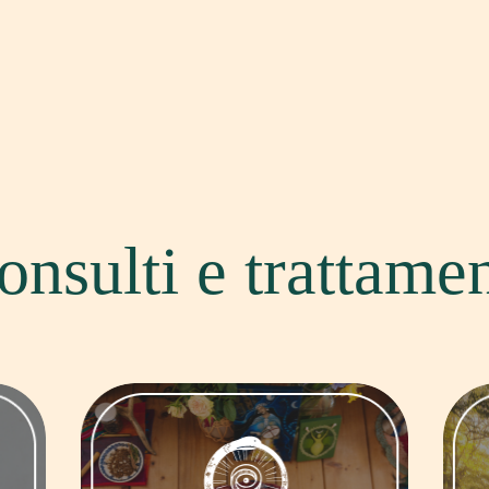
onsulti
e
trattamen
Blassingway, Battesimo, Menarca,
Benedizione della Relazione, Fine ed