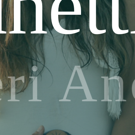
nett
ri An