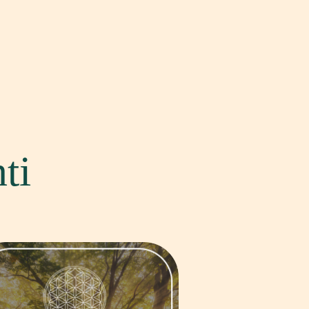
ti
Uno spazio di 90 minuti individuale
per esplorare a fondo il proprio