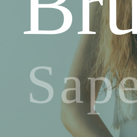
Bru
Sape