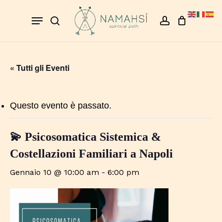
Skip
Menu
to
search
account
Close
Cart
Cart
main
content
« Tutti gli Eventi
Questo evento è passato.
💫 Psicosomatica Sistemica &
Costellazioni Familiari a Napoli
Gennaio 10 @ 10:00 am
-
6:00 pm