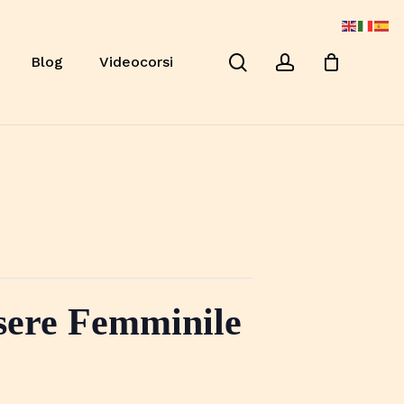
Close
Cart
search
account
Blog
Videocorsi
ssere Femminile