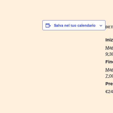
Salva nel tuo calendario
DET
Iniz
Mar
9:3
Fin
Mar
7:0
Pre
€24