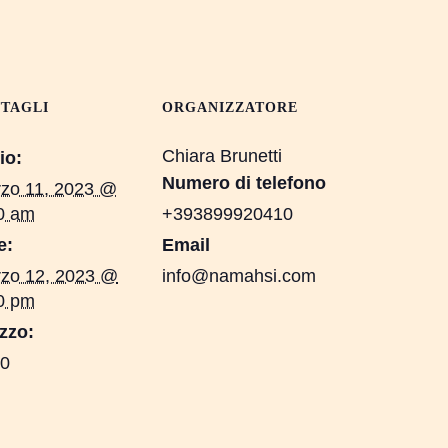
TAGLI
ORGANIZZATORE
Chiara Brunetti
io:
Numero di telefono
zo 11, 2023 @
0 am
+393899920410
e:
Email
zo 12, 2023 @
info@namahsi.com
0 pm
zzo:
0