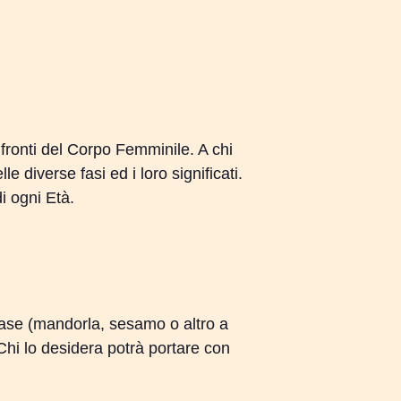
ssun prodotto nel carrello.
nfronti del Corpo Femminile. A chi
Go To Shop
e diverse fasi ed i loro significati.
di ogni Età.
base (mandorla, sesamo o altro a
Chi lo desidera potrà portare con