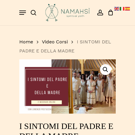
Skip
Menu
to
search
account
Close
Cart
Cart
main
content
Home
Video Corsi
I SINTOMI DEL
PADRE E DELLA MADRE
I SINTOMI DEL PADRE E