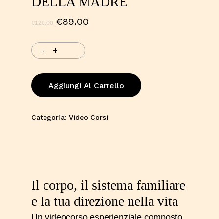
DELLA MADRE
€
89.00
Il
Il
€
120.00
prezzo
prezzo
originale
attuale
era:
è:
€120.00.
€89.00.
Aggiungi Al Carrello
Categoria:
Video Corsi
Il corpo, il sistema familiare
e la tua direzione nella vita
Un videocorso esperienziale composto