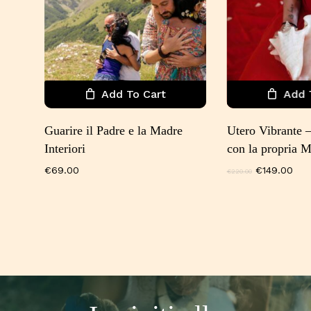
Add To Cart
Add 
Guarire il Padre e la Madre
Utero Vibrante 
Interiori
con la propria M
Il
Il
€
69.00
€
149.00
€
220.00
prezzo
pre
originale
attu
era:
è:
€220.00.
€14