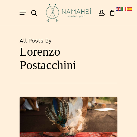
Skip
Menu
to
search
account
Close
Cart
Cart
main
content
All Posts By
Lorenzo
Postacchini