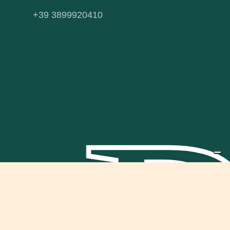
+39 3899920410
Subtotale:
€
0.00
Visualizza Carrello
Pagamento